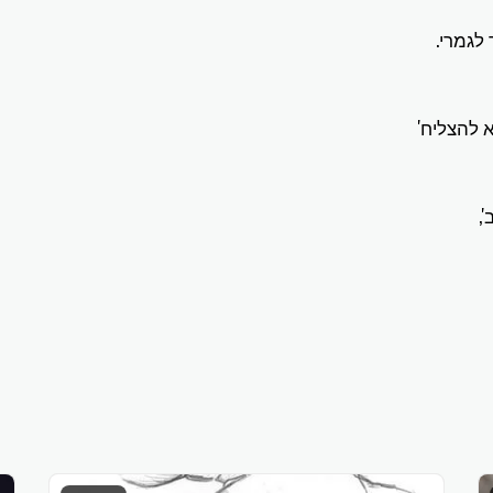
לגמרי.
 להצליח'
,